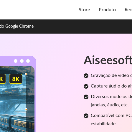
Store
Produto
Rec
 do Google Chrome
Aiseesof
Gravação de vídeo d
Capture áudio do al
Diversos modelos de
janelas, áudio, etc.
Compatível com PCs
estabilidade.