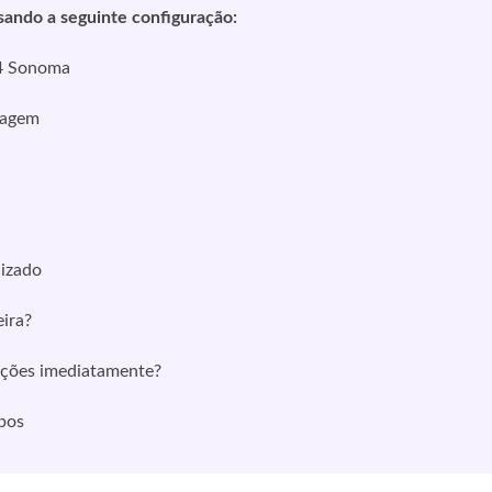
ando a seguinte configuração:
4 Sonoma
lagem
dizado
eira?
ações imediatamente?
bos