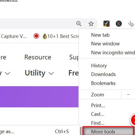
lvimento
.