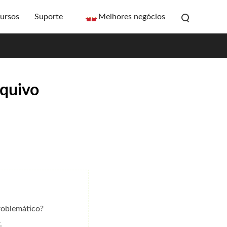
ursos
Suporte
Melhores negócios
rquivo
roblemático?
.