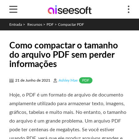
Entrada
>
Recursos
>
PDF
>
Compactar PDF
Como compactar o tamanho
do arquivo PDF sem perder
informações
PDF
21 de Junho de 2021
Ashley Mae
Hoje, o PDF é um formato de arquivo de documento
amplamente utilizado para armazenar texto, imagens,
gráficos, tabelas e muito mais. No entanto, o tamanho
do arquivo é um grande problema. Um arquivo PDF
pode ter centenas de megabytes. Se você estiver
usando PDF, verá que ele produz arquivos grandes e