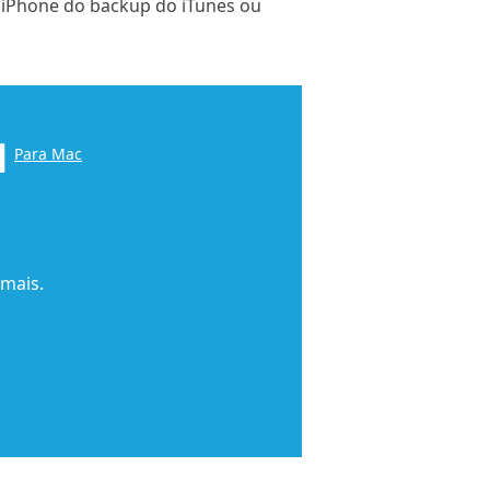
o iPhone do backup do iTunes ou
Para Mac
 mais.