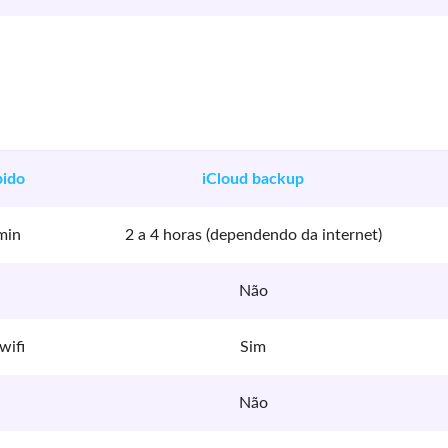
pido
iCloud backup
min
2 a 4 horas (dependendo da internet)
Não
wifi
Sim
Não