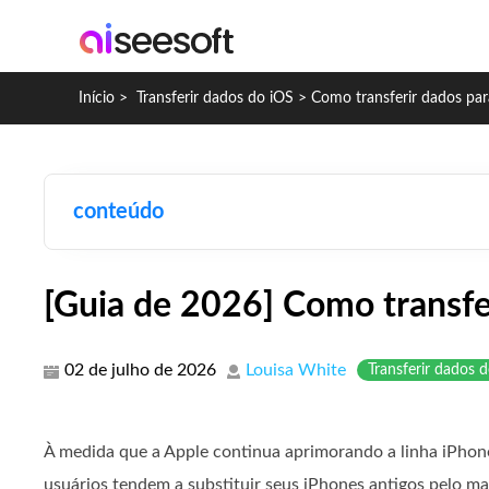
Início
>
Transferir dados do iOS
>
Como transferir dados pa
conteúdo
[Guia de 2026] Como transfe
02 de julho de 2026
Louisa White
Transferir dados 
À medida que a Apple continua aprimorando a linha iPho
usuários tendem a substituir seus iPhones antigos pelo m