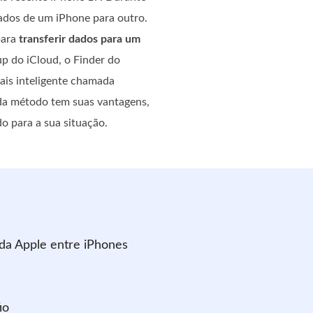
dados de um iPhone para outro.
para
transferir dados para um
up do iCloud, o Finder do
is inteligente chamada
da método tem suas vantagens,
 para a sua situação.
 da Apple entre iPhones
io