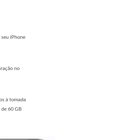
o seu iPhone
uração no
dos à tomada
a de 60 GB