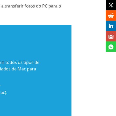
 a transferir fotos do PC para o
ir todos os tipos de
 dados de Mac para
.
ac).