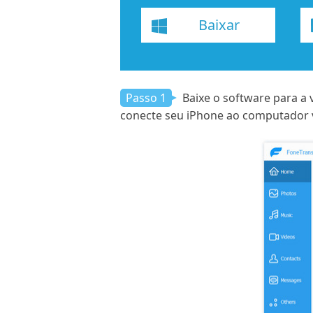
Baixar
Passo 1
Baixe o software para a
conecte seu iPhone ao computador v