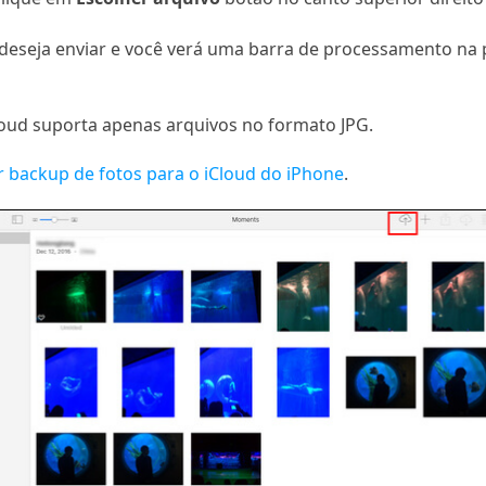
eseja enviar e você verá uma barra de processamento na pa
loud suporta apenas arquivos no formato JPG.
r backup de fotos para o iCloud do iPhone
.