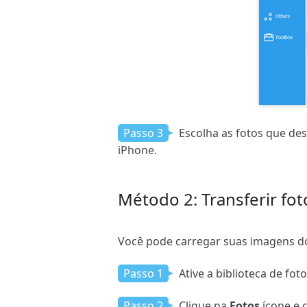
Passo 3
Escolha as fotos que dese
iPhone.
Método 2: Transferir fo
Você pode carregar suas imagens d
Passo 1
Ative a biblioteca de fot
Passo 2
Clique na
Fotos
ícone e 