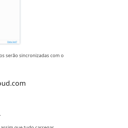
otos serão sincronizadas com o
loud.com
.
 assim que tudo carregar.