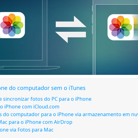
hone do computador sem o iTunes
e sincronizar fotos do PC para o iPhone
 o iPhone com iCloud.com
os do computador para o iPhone via armazenamento em n
 Mac para o iPhone com AirDrop
hone via Fotos para Mac