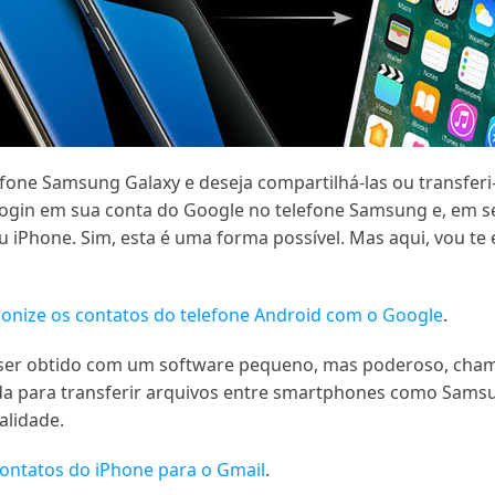
fone Samsung Galaxy e deseja compartilhá-las ou transferi
 login em sua conta do Google no telefone Samsung e, em 
u iPhone. Sim, esta é uma forma possível. Mas aqui, vou t
ronize os contatos do telefone Android com o Google
.
 ser obtido com um software pequeno, mas poderoso, ch
a para transferir arquivos entre smartphones como Samsun
alidade.
contatos do iPhone para o Gmail
.