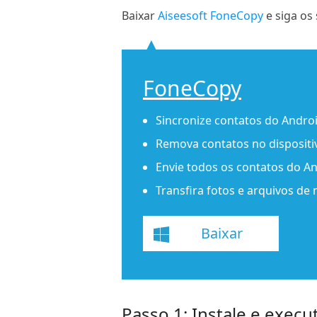
Baixar
Aiseesoft FoneCopy
e siga os
FoneCopy
Sincronize contatos do Androi
Remova contatos no dispositiv
Envie todos os contatos do A
Transfira fotos e arquivos de 
Baixar
Passo 1: Instale e exec