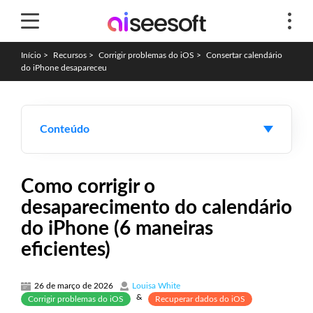
Início
>
Recursos
>
Corrigir problemas do iOS
>
Consertar calendário
do iPhone desapareceu
Conteúdo
Como corrigir o
desaparecimento do calendário
do iPhone (6 maneiras
eficientes)
26 de março de 2026
Louisa White
&
Corrigir problemas do iOS
Recuperar dados do iOS