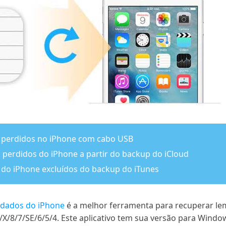
 perdidos no iPhone com cabo USB
 perdidos do iPhone a partir do backup do iCloud
do iPhone excluídos do backup do iTunes
 dados do iPhone
é a melhor ferramenta para recuperar le
X/8/7/SE/6/5/4. Este aplicativo tem sua versão para Windo