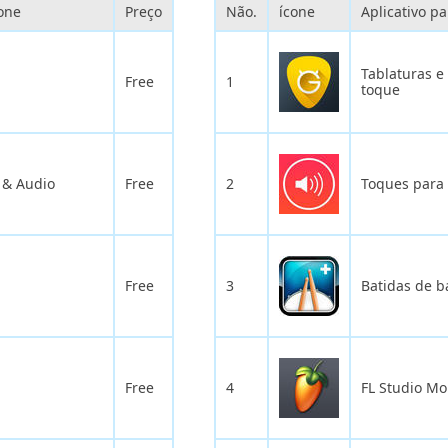
hone
Preço
Não.
ícone
Aplicativo p
Tablaturas e
Free
1
toque
 & Audio
Free
2
Toques para
Free
3
Batidas de b
Free
4
FL Studio Mo