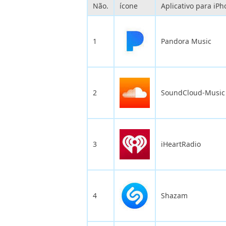
Não.
ícone
Aplicativo para iP
1
Pandora Music
2
SoundCloud-Music
3
iHeartRadio
4
Shazam