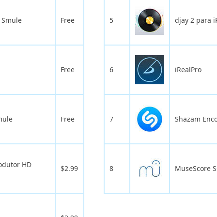
r Smule
Free
5
djay 2 para 
Free
6
iRealPro
mule
Free
7
Shazam Enc
rodutor HD
$2.99
8
MuseScore So