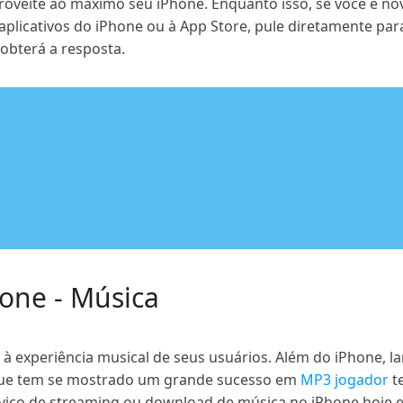
proveite ao máximo seu iPhone. Enquanto isso, se você é n
plicativos do iPhone ou à App Store, pule diretamente pa
 obterá a resposta.
hone - Música
 à experiência musical de seus usuários. Além do iPhone, 
 que tem se mostrado um grande sucesso em
MP3 jogador
t
viço de streaming ou download de música no iPhone hoje e