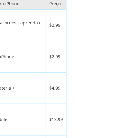
ara iPhone
Preço
 acordes - aprenda e
$2.99
 iPhone
$2.99
ateria +
$4.99
bile
$13.99