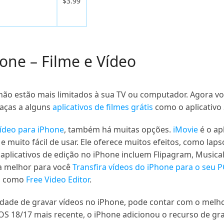
$3.99
hone – Filme e Vídeo
não estão mais limitados à sua TV ou computador. Agora v
raças a alguns
aplicativos de filmes grátis
como o aplicativo
vídeo para iPhone
, também há muitas opções.
iMovie
é o ap
e muito fácil de usar. Ele oferece muitos efeitos, como lap
aplicativos de edição no iPhone incluem Flipagram, Musical.l
ia melhor para você
Transfira vídeos do iPhone para o seu P
C, como
Free Video Editor
.
idade de gravar vídeos no iPhone, pode contar com o melh
iOS 18/17 mais recente, o iPhone adicionou o recurso de gr