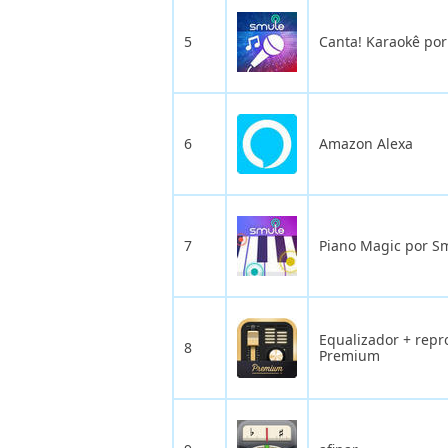
5
Canta! Karaokê po
6
Amazon Alexa
7
Piano Magic por S
Equalizador + rep
8
Premium