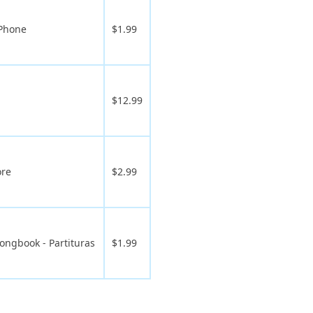
iPhone
$1.99
$12.99
ore
$2.99
ngbook - Partituras
$1.99