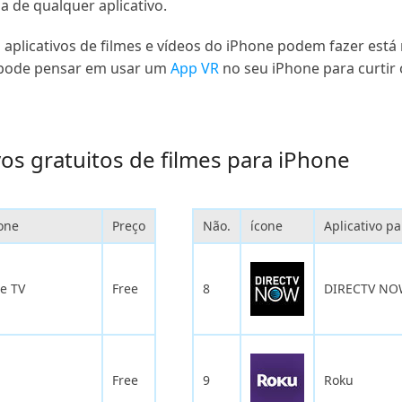
 de qualquer aplicativo.
s aplicativos de filmes e vídeos do iPhone podem fazer est
ê pode pensar em usar um
App VR
no seu iPhone para curtir o
os gratuitos de filmes para iPhone
hone
Preço
Não.
ícone
Aplicativo p
 e TV
Free
8
DIRECTV N
Free
9
Roku