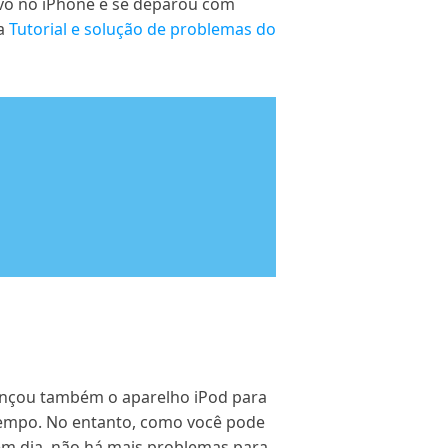
ovo no iPhone e se deparou com
ra
Tutorial e solução de problemas do
lançou também o aparelho iPod para
empo. No entanto, como você pode
m dia, não há mais problemas para