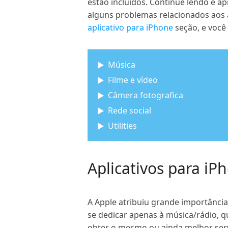
estão incluídos. Continue lendo e a
alguns problemas relacionados aos a
aplicativo para iPhone
seção, e você
Música
Filme e vídeo
Câmera fotografica
Rede social
Utilities
Aplicativos para iP
A Apple atribuiu grande importância
se dedicar apenas à música/rádio,
obter o mesmo ou ainda melhor ser