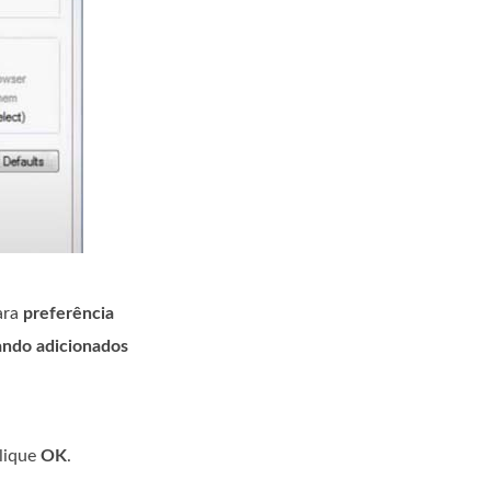
ara
preferência
ando adicionados
lique
OK
.