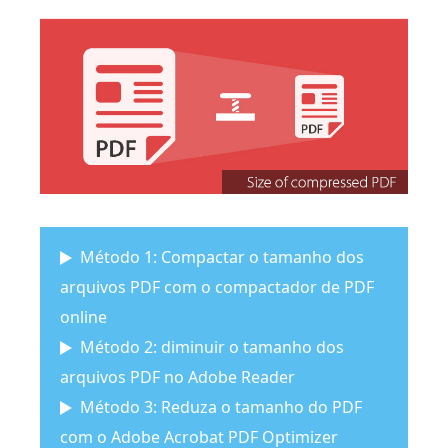
Método 1: Compactar o tamanho dos
arquivos PDF com o compactador de PDF
online
Método 2: diminuir o tamanho dos
arquivos PDF no Adobe Reader
Método 3: Reduza o tamanho do PDF
com o Adobe Acrobat PDF Optimizer