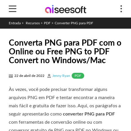
Entrada
>
Recursos
>
PDF
>
Converter PNG para PDF
Converta PNG para PDF com o
Online ou Free PNG to PDF
Convert no Windows/Mac
PDF
22 de abril de 2022
Jenny Ryan
Às vezes, você pode precisar transformar alguns
arquivos PNG em PDF e tentar encontrar a maneira
mais fácil e gratuita de fazer isso. Aqui, os parágrafos a
seguir apresentarão como
converter PNG para PDF
com ferramentas de conversão online ou com
conversor gratuito de PNG para PDF no Windows ou