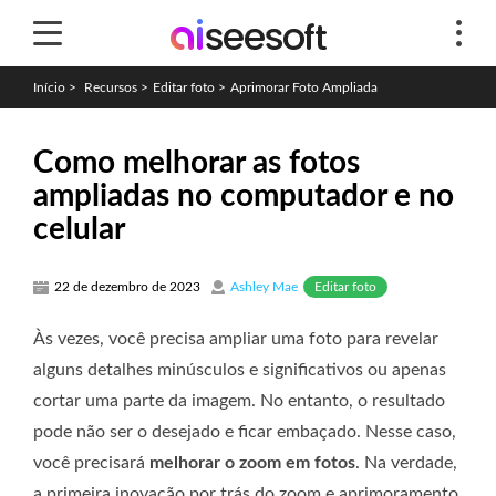
Início
>
Recursos
>
Editar foto
>
Aprimorar Foto Ampliada
Como melhorar as fotos
ampliadas no computador e no
celular
Editar foto
22 de dezembro de 2023
Ashley Mae
Às vezes, você precisa ampliar uma foto para revelar
alguns detalhes minúsculos e significativos ou apenas
cortar uma parte da imagem. No entanto, o resultado
pode não ser o desejado e ficar embaçado. Nesse caso,
você precisará
melhorar o zoom em fotos
. Na verdade,
a primeira inovação por trás do zoom e aprimoramento