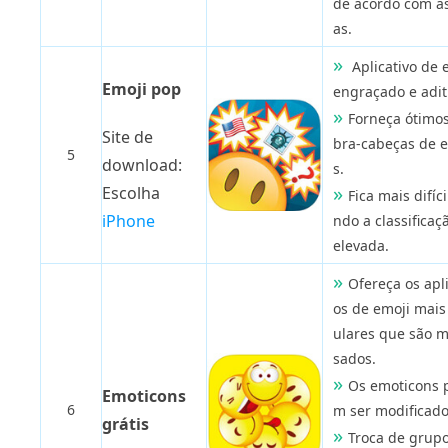
de acordo com as
as.
Aplicativo de 
Emoji pop
engraçado e adit
Forneça ótimo
Site de
bra-cabeças de 
5
download:
s.
Escolha
Fica mais difíc
iPhone
ndo a classificaç
elevada.
Ofereça os apli
os de emoji mais
ulares que são m
sados.
Os emoticons 
Emoticons
6
m ser modificado
grátis
Troca de grupo