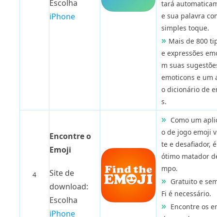
Escolha
tará automatica
iPhone
e sua palavra c
simples toque.
Mais de 800 ti
e expressões emo
m suas sugestõe
emoticons e um 
o dicionário de e
s.
Como um aplic
o de jogo emoji v
Encontre o
te e desafiador, 
Emoji
ótimo matador d
mpo.
Site de
4
Gratuito e se
download:
Fi é necessário.
Escolha
Encontre os e
iPhone