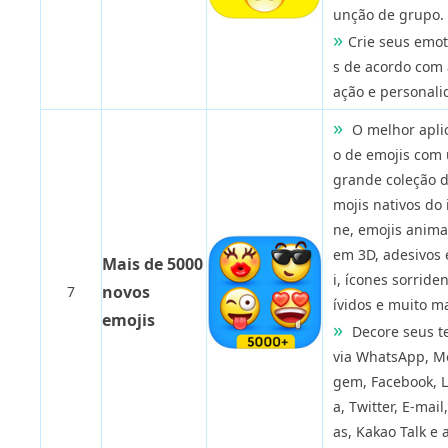
unção de grupo.
Crie seus emot
s de acordo com 
ação e personali
O melhor aplic
o de emojis com
grande coleção d
mojis nativos do 
ne, emojis anim
em 3D, adesivos
Mais de 5000
i, ícones sorride
novos
7
ívidos e muito ma
emojis
Decore seus t
via WhatsApp, M
gem, Facebook, 
a, Twitter, E-mail
as, Kakao Talk e 