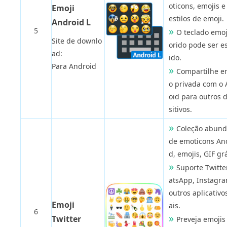
oticons, emojis e
Emoji
estilos de emoji.
Android L
5
O teclado emoj
Site de downlo
orido pode ser e
ad:
ido.
Para Android
Compartilhe 
o privada com o
oid para outros 
sitivos.
Coleção abund
de emoticons An
d, emojis, GIF grá
Suporte Twitte
atsApp, Instagr
outros aplicativo
Emoji
ais.
6
Twitter
Preveja emojis