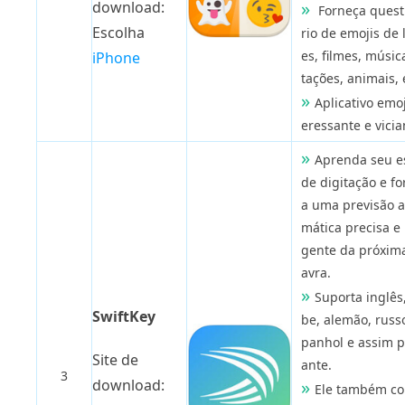
download:
Forneça quest
Escolha
rio de emojis de 
es, filmes, música
iPhone
tações, animais, 
Aplicativo emoj
eressante e vicia
Aprenda seu es
de digitação e fo
a uma previsão 
mática precisa e 
gente da próxim
avra.
Suporta inglês
SwiftKey
be, alemão, russo
panhol e assim p
Site de
ante.
3
download:
Ele também c