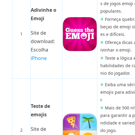
s de jogos emoji
Adivinhe o
populares.
Emoji
Forneça quebr
beças de emoji s
Site de
1
es e difíceis.
download:
Ofereça dicas 
Escolha
ivinhar o emoji.
iPhone
Teste a lógica 
habilidades de ra
nio do jogador.
Exiba uma séri
emojis para adiv
r.
Teste de
Mais de 500 ní
emojis
para garantir a 
ndidade e varie
Site de
2
do jogo.