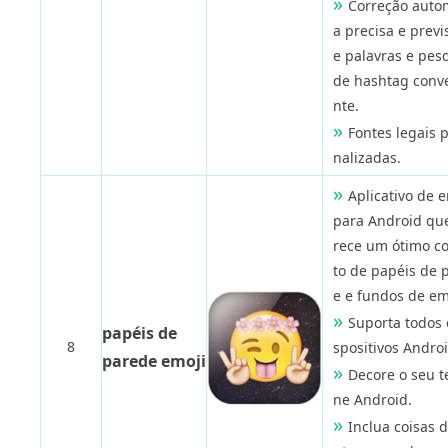
Correção auto
a precisa e previ
e palavras e pes
de hashtag conv
nte.
Fontes legais 
nalizadas.
Aplicativo de 
para Android qu
rece um ótimo c
to de papéis de 
e e fundos de em
Suporta todos 
papéis de
8
spositivos Androi
parede emoji
Decore o seu t
ne Android.
Inclua coisas d