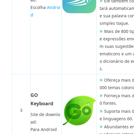
Ele também c
Escolha
Androi
tará automatica
d
e sua palavra c
simples toque.
Mais de 800 ti
e expressões emo
m suas sugestõe
emoticons e um 
o dicionário de e
s.
Ofereça mais 
000 temas colori
GO
Forneça mais 
Keyboard
0 fontes.
3
Suporta mais 
Site de downlo
e linguagens 60.
ad:
Abundantes em
Para Android