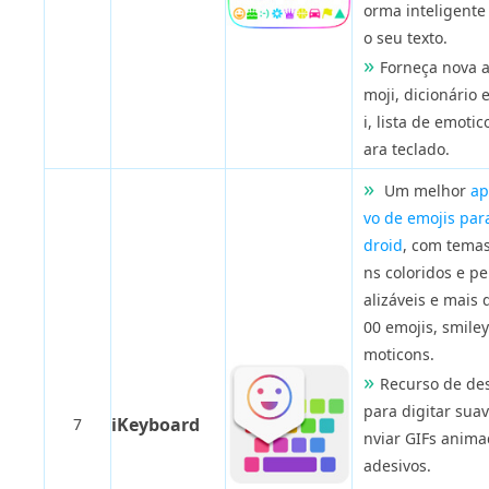
orma inteligente
o seu texto.
Forneça nova a
moji, dicionário 
i, lista de emoti
ara teclado.
Um melhor
ap
vo de emojis par
droid
, com temas
ns coloridos e p
alizáveis ​​e mais
00 emojis, smiley
moticons.
Recurso de des
para digitar suav
iKeyboard
7
nviar GIFs anima
adesivos.