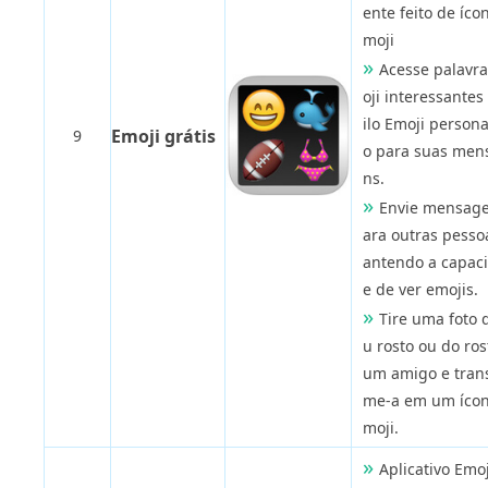
ente feito de íco
moji
Acesse palavr
oji interessantes
ilo Emoji persona
Emoji grátis
9
o para suas men
ns.
Envie mensag
ara outras pess
antendo a capac
e de ver emojis.
Tire uma foto 
u rosto ou do ros
um amigo e tran
me-a em um ícon
moji.
Aplicativo Emoj