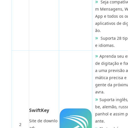
Seja compatíve
m Mensagens, W
App e todos os o
aplicativos de di
ão.
Suporta 28 tip
e idiomas.
Aprenda seu es
de digitação e fo
a uma previsão 
mática precisa e 
gente da próxim
avra.
Suporta inglês
be, alemão, russo
SwiftKey
panhol e assim p
Site de downlo
ante.
2
ad: