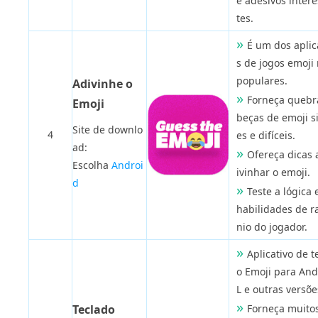
e adesivos inter
tes.
É um dos aplic
s de jogos emoji
populares.
Adivinhe o
Forneça quebr
Emoji
beças de emoji s
Site de downlo
4
es e difíceis.
ad:
Ofereça dicas 
Escolha
Androi
ivinhar o emoji.
d
Teste a lógica 
habilidades de ra
nio do jogador.
Aplicativo de t
o Emoji para And
L e outras versõe
Teclado
Forneça muito