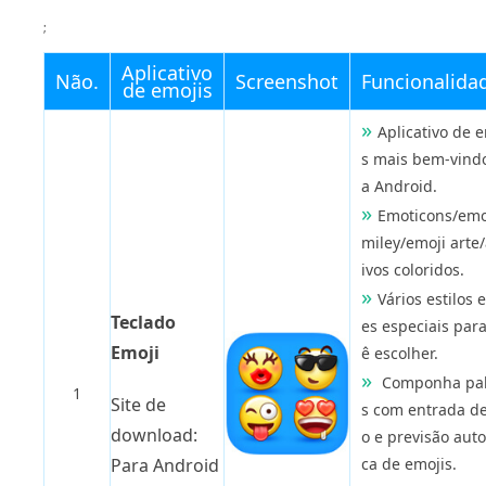
;
Aplicativo
Não.
Screenshot
Funcionalida
de emojis
Aplicativo de 
s mais bem-vind
a Android.
Emoticons/emo
miley/emoji arte
ivos coloridos.
Vários estilos e
Teclado
es especiais para
Emoji
ê escolher.
Componha pal
1
Site de
s com entrada de
download:
o e previsão aut
Para Android
ca de emojis.