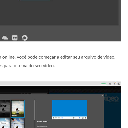
 online, você pode começar a editar seu arquivo de vídeo.
es para o tema do seu vídeo.