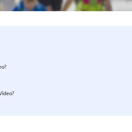
eo?
Video?