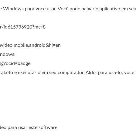
Windows para você usar. Você pode baixar o aplicativo em seu l
tor/id615796920?mt=8
wevideo.mobile.android&hl=en
indows:
sg?ocid=badge
alá-lo e executá-lo em seu computador. Aldo, para usá-lo, você 
eo para usar este software.