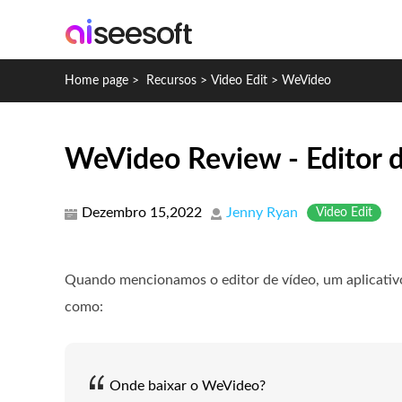
Home page
>
Recursos
>
Video Edit
>
WeVideo
WeVideo Review - Editor de
Dezembro 15,2022
Jenny Ryan
Video Edit
Quando mencionamos o editor de vídeo, um aplicativ
como:
Onde baixar o WeVideo?