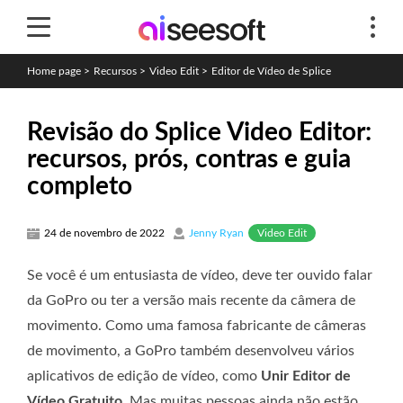
Home page
>
Recursos
>
Video Edit
>
Editor de Vídeo de Splice
Revisão do Splice Video Editor:
recursos, prós, contras e guia
completo
Video Edit
24 de novembro de 2022
Jenny Ryan
Se você é um entusiasta de vídeo, deve ter ouvido falar
da GoPro ou ter a versão mais recente da câmera de
movimento. Como uma famosa fabricante de câmeras
de movimento, a GoPro também desenvolveu vários
aplicativos de edição de vídeo, como
Unir Editor de
Vídeo Gratuito
. Mas muitas pessoas ainda não estão