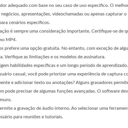
dor adequado com base no seu caso de uso específico. O melhor
 de negócios, apresentações, videochamadas ou apenas capturar 
ara cenários específicos.
vação é sempre uma consideração importante. Certifique-se de q
omo MP4.
os prefere uma opção gratuita. No entanto, com exceção de algu
. Verifique as limitações e os modelos de assinatura.
gem habilidades específicas e um longo período de aprendizado
ário casual, você pode priorizar uma experiência de captura c
mente e adicionar texto ou anotações? Alguns gravadores permi
 pode precisar de algumas funções avançadas. O software deve
omuns.
mite a gravação de áudio interno. Ao selecionar uma ferramenta
sário para reuniões e tutoriais.