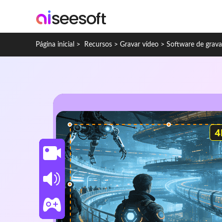
Página inicial
>
Recursos
>
Gravar vídeo
>
Software de grava