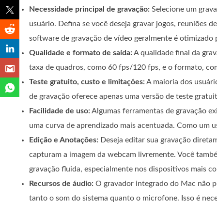
Necessidade principal de gravação:
Selecione um grava
usuário. Defina se você deseja gravar jogos, reuniões
software de gravação de vídeo geralmente é otimizado p
Qualidade e formato de saída:
A qualidade final da gra
taxa de quadros, como 60 fps/120 fps, e o formato, c
Teste gratuito, custo e limitações:
A maioria dos usuári
de gravação oferece apenas uma versão de teste gratuita
Facilidade de uso:
Algumas ferramentas de gravação exi
uma curva de aprendizado mais acentuada. Como um usu
Edição e Anotações:
Deseja editar sua gravação direta
capturam a imagem da webcam livremente. Você também
gravação fluida, especialmente nos dispositivos mais c
Recursos de áudio:
O gravador integrado do Mac não per
tanto o som do sistema quanto o microfone. Isso é neces