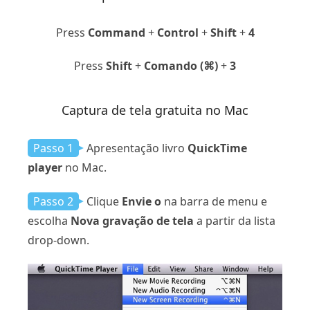
Press
Command
+
Control
+
Shift
+
4
Press
Shift
+
Comando (⌘)
+
3
Captura de tela gratuita no Mac
Passo 1
Apresentação livro
QuickTime
player
no Mac.
Passo 2
Clique
Envie o
na barra de menu e
escolha
Nova gravação de tela
a partir da lista
drop-down.