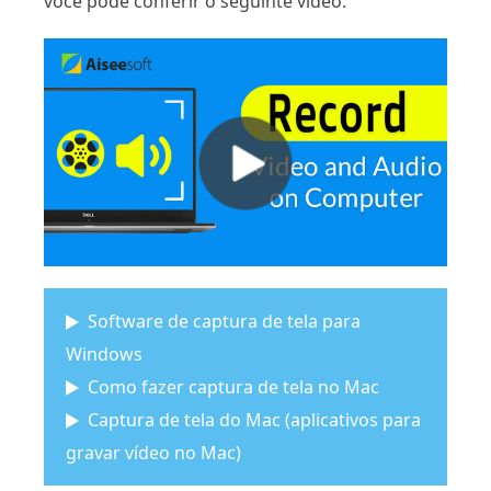
você pode conferir o seguinte vídeo.
Software de captura de tela para
Windows
Como fazer captura de tela no Mac
Captura de tela do Mac (aplicativos para
gravar vídeo no Mac)