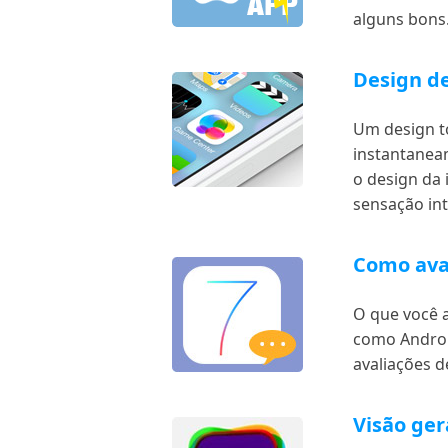
alguns bons.
Design de
Um design to
instantaneam
o design da 
sensação int
Como aval
O que você a
como Androi
avaliações d
Visão ge