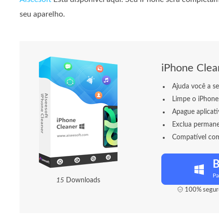
seu aparelho.
iPhone Clea
Ajuda você a se
Limpe o iPhone,
Apague aplicati
Exclua permane
Compatível com i
B
Pa
1
6
Downloads
100% seguro