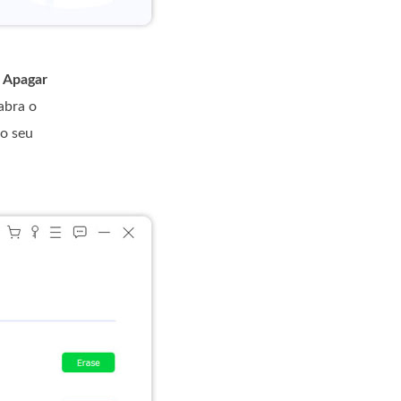
:
Apagar
abra o
no seu