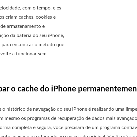
elocidade, com o tempo, eles
os criam caches, cookies e
 de armazenamento e
ção da bateria do seu iPhone,
o para encontrar o método que
 volte a funcionar sem
limpar o cache do iPhone permanentemen
e o histórico de navegação do seu iPhone é realizando uma limp
em mesmo os programas de recuperação de dados mais avançados
forma completa e segura, você precisará de um programa confiá
ente apagado e restaurado ao seu estado original. Você terá a