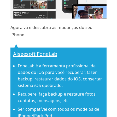
Agora vá e descubra as mudanças do seu
iPhone.
Aiseesoft FoneLab
FoneLab é a ferramenta profissional de
dados do iOS para você recuperar, fazer
backup, restaurar dados do iOS, consertar
sistema iOS quebrado.
Recupere, faça backup e restaure fotos,
contatos, mensagens, etc.
Ser compatível com todos os modelos de
iPhone/iPad/iPod.