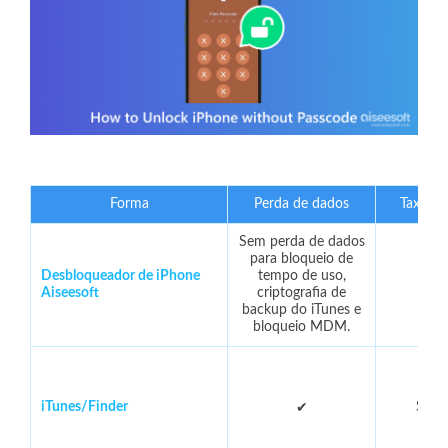
Forma
Perda de dados
Taxa de
Sem perda de dados
para bloqueio de
Desbloqueador de iPhone
tempo de uso,
9
Aiseesoft
criptografia de
backup do iTunes e
bloqueio MDM.
iTunes/Finder
Sobr
✔