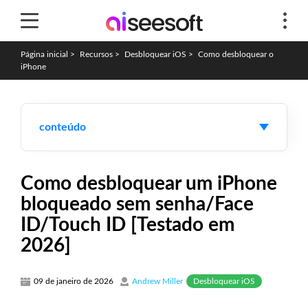
Página inicial
>
Recursos
>
Desbloquear iOS
>
Como desbloquear o
iPhone
conteúdo
Como desbloquear um iPhone
bloqueado sem senha/Face
ID/Touch ID [Testado em
2026]
Desbloquear iOS
09 de janeiro de 2026
Andrew Miller