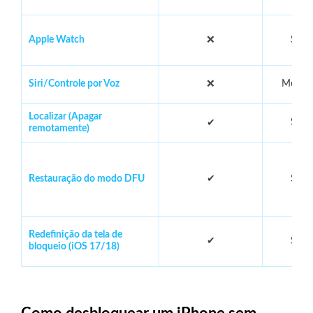
Apple Watch
❌
Sobr
Siri/Controle por Voz
❌
Menos
Localizar (Apagar
Sobr
✔
remotamente)
Restauração do modo DFU
✔
Sobr
Redefinição da tela de
✔
Sobr
bloqueio (iOS 17/18)