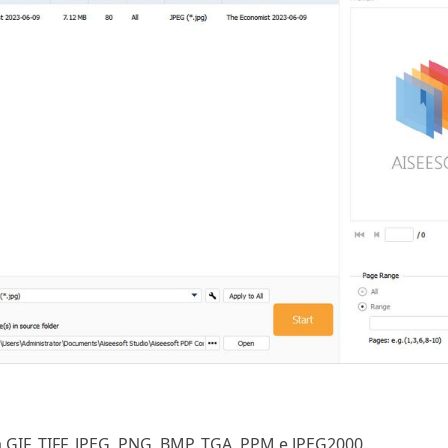
 GIF, TIFF, JPEG, PNG, BMP, TGA, PPM e JPEG2000.