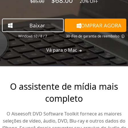
$68.00
$85.00
20% OFF
Baixar
COMPRAR AGORA
Windows 10 / 8 / 7
30 dias de garantia de reembolso
Vá para o Mac
O assistente de mídia mais
completo
O Aiseesoft DVD Software Toolkit fornece as maiores
seleções de vídeo, áudio, DVD, Blu-ray e outros dados do