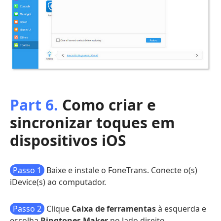
Part 6.
Como criar e
sincronizar toques em
dispositivos iOS
Passo 1
Baixe e instale o FoneTrans. Conecte o(s)
iDevice(s) ao computador.
Passo 2
Clique
Caixa de ferramentas
à esquerda e
escolha
Ringtones Maker
no lado direito.