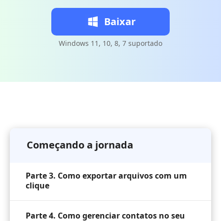
Baixar
Windows 11, 10, 8, 7 suportado
Parte 1. Como importar arquivos
multimídia para o iDevice
Parte 2. Como exportar arquivos do seu
Começando a jornada
iDevice para PC, iTunes e outro iDevice
Parte 3. Como exportar arquivos com um
clique
Parte 4. Como gerenciar contatos no seu