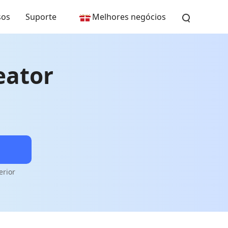
sos
Suporte
Melhores negócios
eator
erior