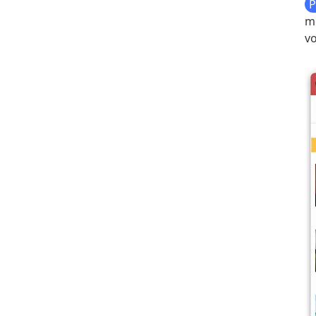
P
me
vo