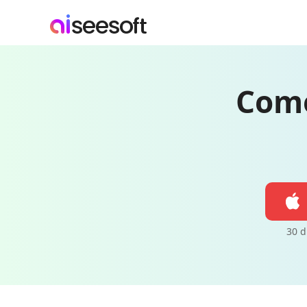
Como
30 d