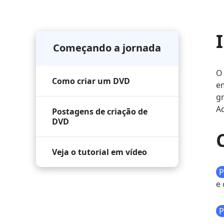
Começando a jornada
O
Como criar um DVD
em
gr
Aq
Postagens de criação de
DVD
Veja o tutorial em vídeo
P
e 
P