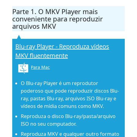
Parte 1. O MKV Player mais
conveniente para reproduzir
arquivos MKV
Blu-ray Player - Reproduza vídeos
MKV fluentemente
Para Mac
O Blu-ray Player é um reprodutor
poderoso que pode reproduzir discos Blu-
ray, pastas Blu-ray, arquivos ISO Blu-ray e
vídeos de mídia comuns como MKV.
Reproduza o disco Blu-ray/pasta/arquivo
ISO no seu computador.
Reproduza MKV e qualquer outro formato