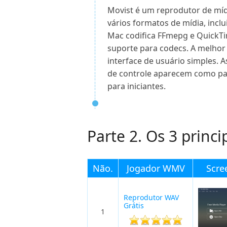
Movist é um reprodutor de míd
vários formatos de mídia, inc
Mac codifica FFmepg e QuickT
suporte para codecs. A melhor
interface de usuário simples. A
de controle aparecem como pai
para iniciantes.
Parte 2. Os 3 prin
Não.
Jogador WMV
Scre
Reprodutor WAV
Grátis
1