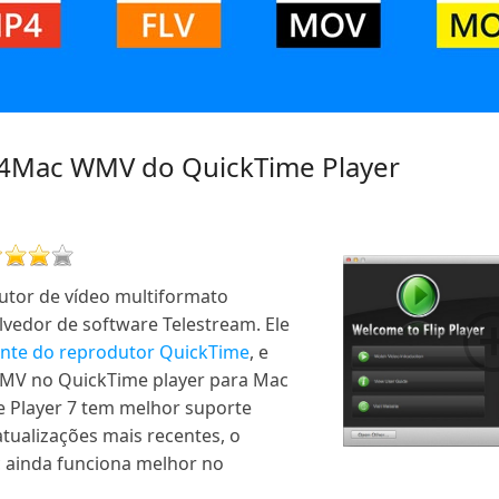
p4Mac WMV do QuickTime Player
utor de vídeo multiformato
lvedor de software Telestream. Ele
te do reprodutor QuickTime
, e
MV no QuickTime player para Mac
 Player 7 tem melhor suporte
tualizações mais recentes, o
 ainda funciona melhor no