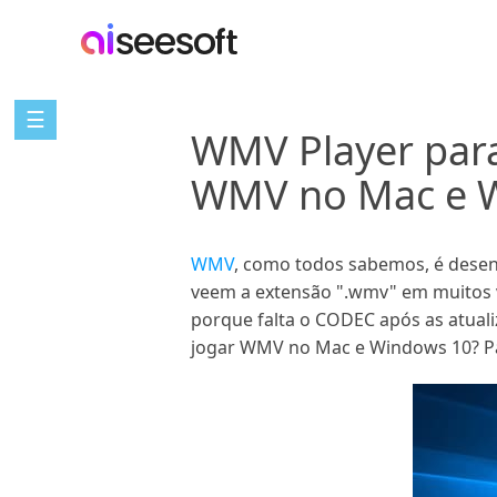
☰
WMV Player par
WMV no Mac e 
WMV
, como todos sabemos, é desen
veem a extensão ".wmv" em muitos 
porque falta o CODEC após as atua
jogar WMV no Mac e Windows 10? P