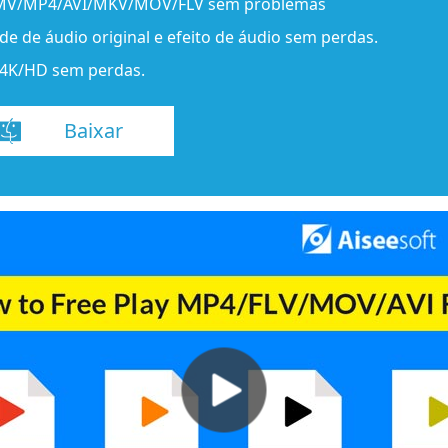
WMV/MP4/AVI/MKV/MOV/FLV sem problemas
e de áudio original e efeito de áudio sem perdas.
 4K/HD sem perdas.
Baixar