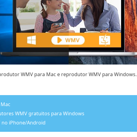
r reprodutor WMV para Mac e reprodutor WMV para Windows.
a Mac
odutores WMV gratuitos para Windows
 no iPhone/Android