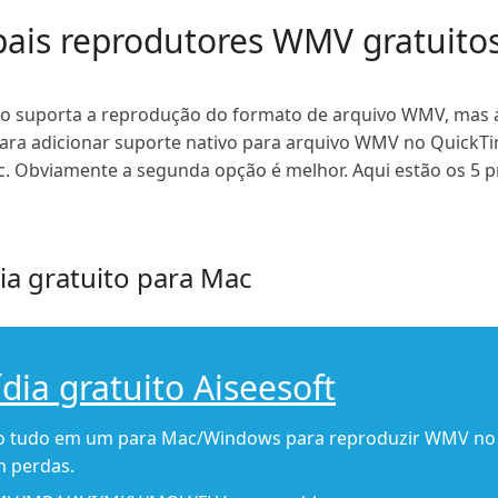
ipais reprodutores WMV gratuito
suporta a reprodução do formato de arquivo WMV, mas a
 para adicionar suporte nativo para arquivo WMV no QuickT
. Obviamente a segunda opção é melhor. Aqui estão os 5 p
ia gratuito para Mac
ia gratuito Aiseesoft
to tudo em um para Mac/Windows para reproduzir WMV no
m perdas.