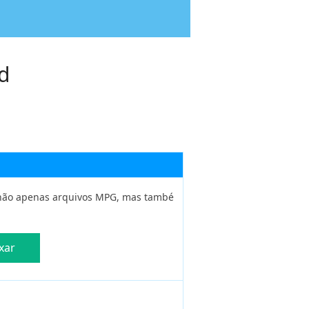
d
 não apenas arquivos MPG, mas també
xar