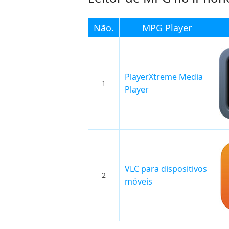
Não.
MPG Player
PlayerXtreme Media
1
Player
VLC para dispositivos
2
móveis