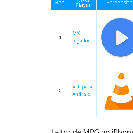
MPG
Não.
Screensho
Player
MX
1
Jogador
VLC para
2
Android
Leitor de MPG no iPhon