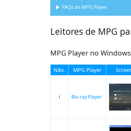
FAQs do MPG Player
Leitores de MPG p
MPG Player no Windows 
Não.
MPG Player
Scree
Blu-ray Player
1