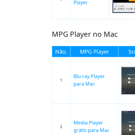
Player
MPG Player no Mac
Não.
MPG Player
Sc
Blu-ray Player
1
para Mac
Media Player
2
grátis para Mac