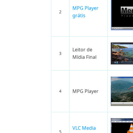
MPG Player
2
grátis
Leitor de
3
Mídia Final
MPG Player
4
VLC Media
5