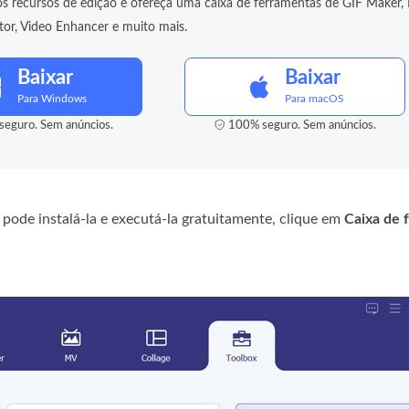
os recursos de edição e ofereça uma caixa de ferramentas de GIF Maker,
tor, Video Enhancer e muito mais.
Baixar
Baixar
Para Windows
Para macOS
eguro. Sem anúncios.
100% seguro. Sem anúncios.
pode instalá-la e executá-la gratuitamente, clique em
Caixa de 