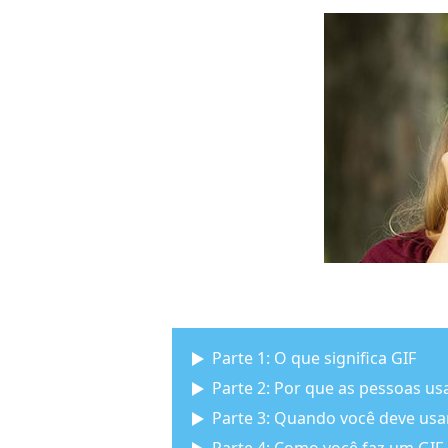
Parte 1: O que significa GIF
Parte 2: Por que as pessoas u
Parte 3: Quando você deve usa