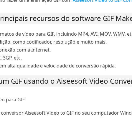
como fazer uma animação GIF com
Aiseesoft Video to GIF Con
rincipais recursos do software GIF Mak
matos de vídeo para GIF, incluindo MP4, AVI, MOV, WMV, et
ição, como codificador, resolução e muito mais.
conexão com a Internet.
, 3GP, etc.
em alta qualidade e velocidade de conversão rápida.
um GIF usando o Aiseesoft Video Conver
eo para GIF
o conversor Aiseesoft Video to GIF no seu computador Wind