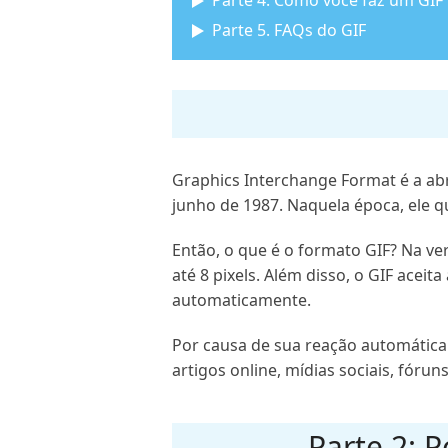
Parte 4: Como você faz um GIF
Parte 5. FAQs do GIF
Graphics Interchange Format é a abr
junho de 1987. Naquela época, ele 
Então, o que é o formato GIF? Na v
até 8 pixels. Além disso, o GIF acei
automaticamente.
Por causa de sua reação automátic
artigos online, mídias sociais, fórun
Parte 2: 