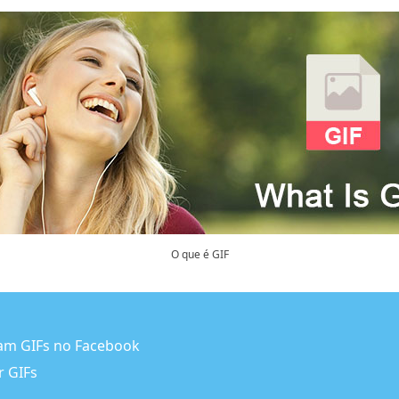
O que é GIF
sam GIFs no Facebook
r GIFs