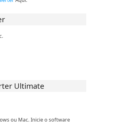
verter
Aqui.
er
c.
ter Ultimate
ows ou Mac. Inicie o software