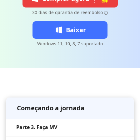
30 dias de garantia de reembolso
Baixar
Windows 11, 10, 8, 7 suportado
Parte 1. Converter vídeo/áudio para vários
formatos
Parte 2. Edite Vídeo/Áudio com Múltiplos
Começando a jornada
Efeitos
Parte 3. Faça MV