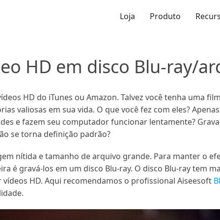
Loja
Produto
Recur
eo HD em disco Blu-ray/ar
vídeos HD do iTunes ou Amazon. Talvez você tenha uma fil
as valiosas em sua vida. O que você fez com eles? Apenas 
andes e fazem seu computador funcionar lentamente? Gra
ção se torna definição padrão?
em nítida e tamanho de arquivo grande. Para manter o efei
a é gravá-los em um disco Blu-ray. O disco Blu-ray tem m
ar vídeos HD. Aqui recomendamos o profissional Aiseesoft
B
lidade.