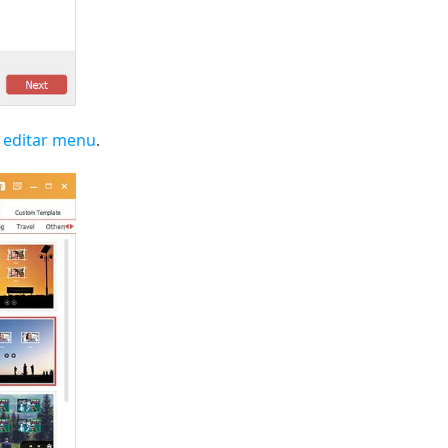
a
editar menu
.