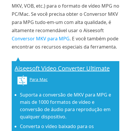
MKV, VOB, etc.) para o formato de vídeo MPG no
PC/Mac. Se você precisa obter o Conversor MKV
para MPG tudo-em-um com alta qualidade, é
altamente recomendável usar o Aiseesoft
Conversor MKV para MPG
. E você também pode
encontrar os recursos especiais da ferramenta.
Aiseesoft Video Converter Ultimate
Para Mac
Suporta a conversão de MKV para MPG e
mais de 1000 formatos de vídeo e
conversão de áudio para reprodução em
qualquer dispositivo.
Converta o vídeo baixado para os