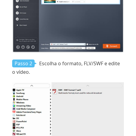
Passo 2
Escolha o formato, FLV/SWF e edite
o vídeo.