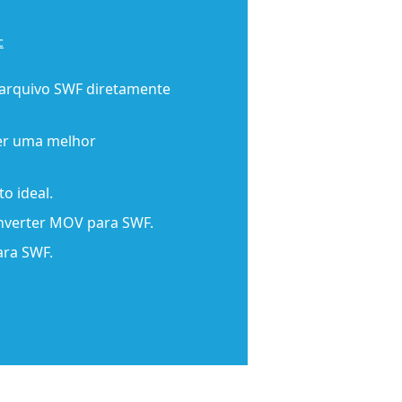
c
 arquivo SWF diretamente
cer uma melhor
o ideal.
onverter MOV para SWF.
ara SWF.