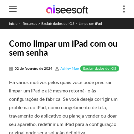
Início
>
Recursos
>
Excluir dados do iOS
>
Limpe um iPad
Como limpar um iPad com ou
sem senha
Excluir dados do iOS
02 de fevereiro de 2024
Ashley Mae
Há vários motivos pelos quais você pode precisar
limpar um iPad e até mesmo retorná-lo às
configurações de fábrica. Se você deseja corrigir um
problema do iPad, como congelamento de tela,
travamento do aplicativo ou planeja vender ou doar
seu aparelho, redefinir um iPad para a configuração
original pode ser a solução definitiva.