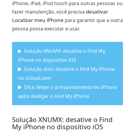
iPhone, iPad, iPod touch para outras pessoas ou
desativar
fazer manutenção, você precisa
Localizar meu iPhone
para garantir que a outra
pessoa possa executar e usar.
Solução XNUMX: desative o Find My
iPhone no dispositivo iOS
Solução dois: desative o Find My iPhone
no iCloud.com
Dica: limpe o armazenamento do iPhone
após desligar o Find My iPhone
Solução XNUMX: desative o Find
My iPhone no dispositivo iOS