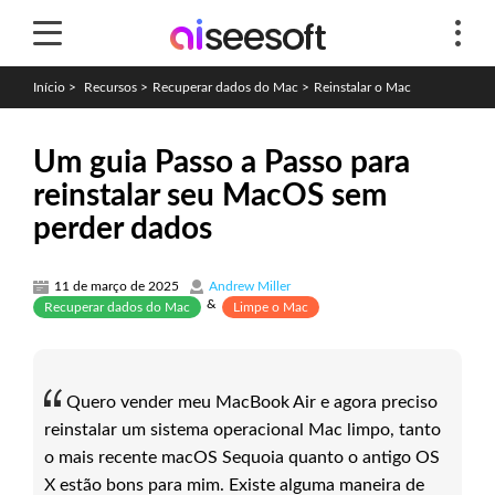
Início
>
Recursos
>
Recuperar dados do Mac
>
Reinstalar o Mac
Um guia Passo a Passo para
reinstalar seu MacOS sem
perder dados
11 de março de 2025
Andrew Miller
&
Recuperar dados do Mac
Limpe o Mac
Quero vender meu MacBook Air e agora preciso
reinstalar um sistema operacional Mac limpo, tanto
o mais recente macOS Sequoia quanto o antigo OS
X estão bons para mim. Existe alguma maneira de