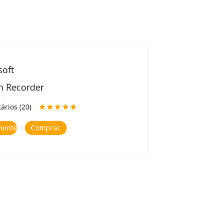
soft
n Recorder
rios (20)
mente
Comprar