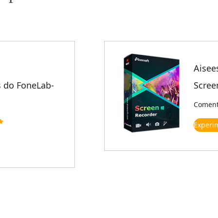
Aisee
 do FoneLab-
Scree
Comentá
Experi