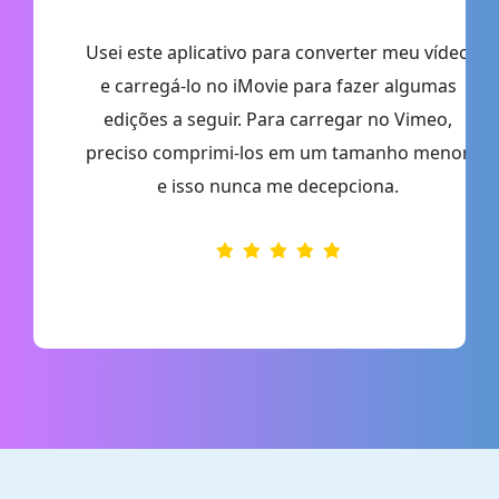
r
Usei este aplicativo para converter meu vídeo
e carregá-lo no iMovie para fazer algumas
c
edições a seguir. Para carregar no Vimeo,
preciso comprimi-los em um tamanho menor
r
e isso nunca me decepciona.