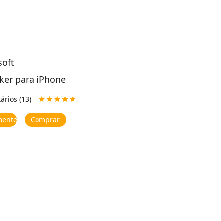
soft
ker para iPhone
rios (13)
mente
Comprar