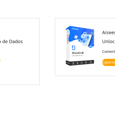
Aisee
o de Dados
Unloc
Comentá
Experi