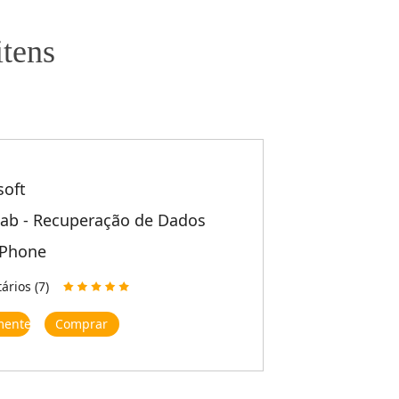
itens
soft
ab - Recuperação de Dados
iPhone
rios (7)
mente
Comprar