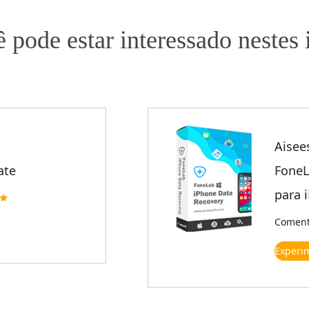
 pode estar interessado nestes 
Aisee
ate
FoneL
para 
Comentá
Experi