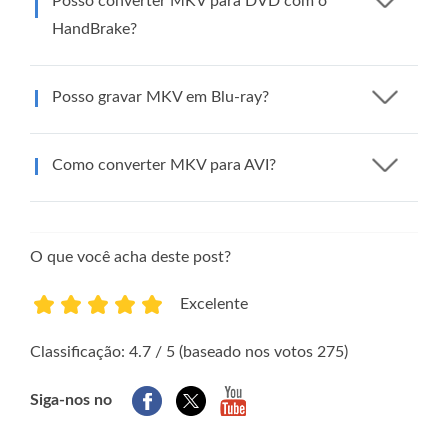
Posso converter MKV para DVD com o
HandBrake?
Posso gravar MKV em Blu-ray?
Como converter MKV para AVI?
O que você acha deste post?
Excelente
1
2
3
4
5
Classificação: 4.7 / 5 (baseado nos votos 275)
Siga-nos no