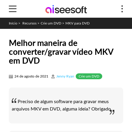
Início
>
Recursos
>
Crie um DVD
>
MKV para DVD
Melhor maneira de
converter/gravar vídeo MKV
em DVD
Crie um DVD
24 de agosto de 2021
Jenny Ryan
Preciso de algum software para gravar meus
arquivos MKV em DVD, alguma ideia? Obrigado.