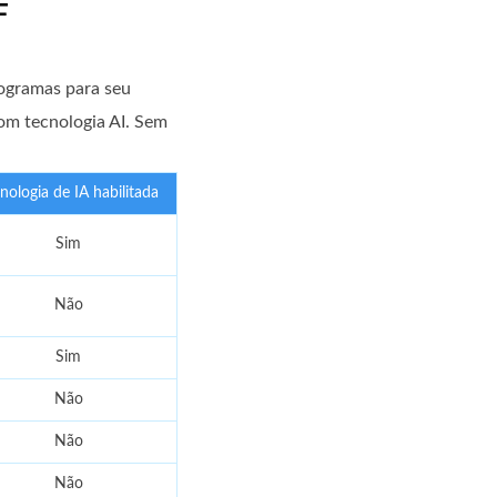
F
rogramas para seu
com tecnologia AI. Sem
nologia de IA habilitada
Sim
Não
Sim
Não
Não
Não