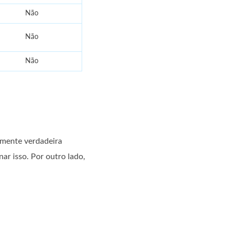
Não
Não
Não
almente verdadeira
r isso. Por outro lado,