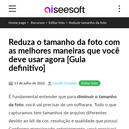
Home page
>
Recursos
>
Editar foto
>
Reduzir tamanho da foto
Reduza o tamanho da foto com
as melhores maneiras que você
deve usar agora [Guia
definitivo]
Editar foto
13 de julho de 2022
Gerald Christian
É fundamental entender que para
diminuir o tamanho
da foto
; você vai precisar de um software. Tudo o que
capturamos tem tamanhos de arquivo diferentes
devido ao bit de cor, resolução e qualidade que possui.
Conforme mencionado anteriormente, você precisará