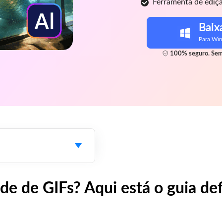
Ferramenta de edição
Baix
Para Wi
100% seguro. Sem
de de GIFs? Aqui está o guia def