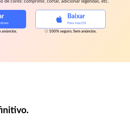
 de cores: comprimir, cortar, adicionar legendas, etc.
ar
Baixar
ndows
Para macOS
 anúncios.
100% seguro. Sem anúncios.
initivo.