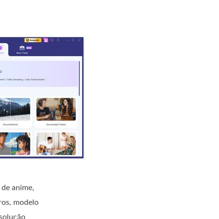
de anime,
ros, modelo
esolução