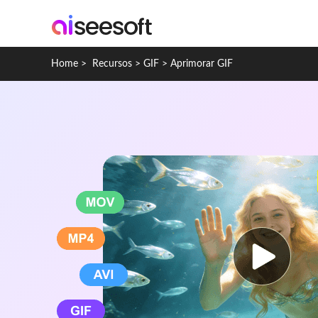
Home
>
Recursos
>
GIF
>
Aprimorar GIF