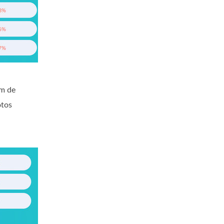
m de
otos