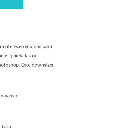
m oferece recursos para
adas, pixeladas ou
hotoshop. Este downsizer
cunavegar
a foto