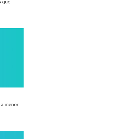
s que
a a menor