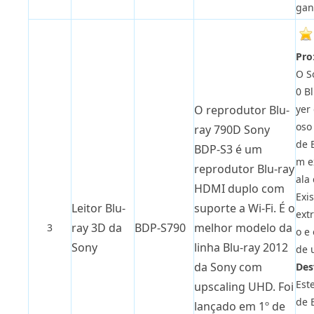
gan
Pro
O S
0 B
yer
O reprodutor Blu-
oso
ray 790D Sony
de 
BDP-S3 é um
m e
reprodutor Blu-ray
ala
HDMI duplo com
Exi
Leitor Blu-
suporte a Wi-Fi. É o
ext
ray 3D da
BDP-S790
melhor modelo da
3
o e 
Sony
linha Blu-ray 2012
de 
da Sony com
Des
Est
upscaling UHD. Foi
de 
lançado em 1º de