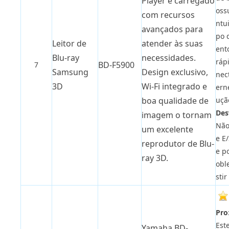
Player é carregado
ossu
com recursos
ntu
avançados para
po 
Leitor de
atender às suas
ent
Blu-ray
necessidades.
rápi
BD-F5900
7
Samsung
Design exclusivo,
nec
3D
Wi-Fi integrado e
ern
uçã
boa qualidade de
Des
imagem o tornam
Não
um excelente
e E/
reprodutor de Blu-
e p
ray 3D.
obl
stir
Pro
Est
Yamaha BD-