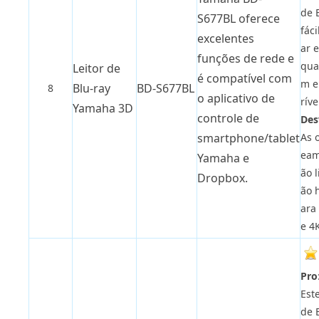
de 
S677BL oferece
fáci
excelentes
ar 
funções de rede e
qua
Leitor de
é compatível com
m e
Blu-ray
BD-S677BL
8
o aplicativo de
ríve
Yamaha 3D
controle de
Des
As 
smartphone/tablet
eam
Yamaha e
ão 
Dropbox.
ão 
ara
e 4
Pro
Est
de 