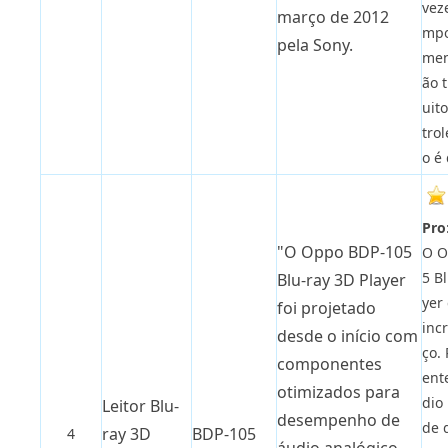
vez
março de 2012
mpo
pela Sony.
men
ão 
uit
tro
o é 
Pro
"O Oppo BDP-105
O O
5 B
Blu-ray 3D Player
yer
foi projetado
incr
desde o início com
ço. 
componentes
ent
otimizados para
dio
Leitor Blu-
desempenho de
de 
ray 3D
BDP-105
4