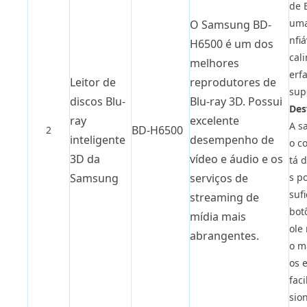
de 
uma
O Samsung BD-
nfi
H6500 é um dos
cal
melhores
erf
Leitor de
reprodutores de
sup
discos Blu-
Blu-ray 3D. Possui
Des
ray
excelente
A s
BD-H6500
2
inteligente
desempenho de
o c
3D da
vídeo e áudio e os
tá d
s p
Samsung
serviços de
suf
streaming de
bot
mídia mais
ole
abrangentes.
o m
os 
fac
sio