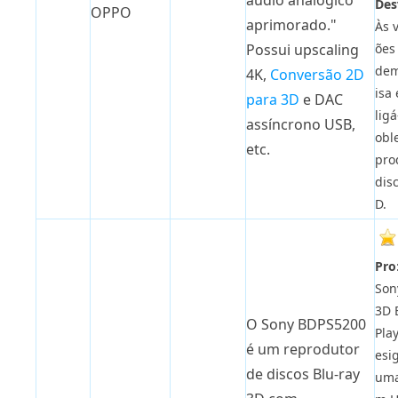
áudio analógico
Des
OPPO
aprimorado."
Às 
ões
Possui upscaling
dem
4K,
Conversão 2D
isa
para 3D
e DAC
ligá
assíncrono USB,
obl
etc.
pro
dis
D.
Pro
Son
3D 
O Sony BDPS5200
Pla
é um reprodutor
esi
de discos Blu-ray
uma