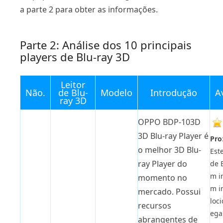
a parte 2 para obter as informações.
Parte 2: Análise dos 10 principais
players de Blu-ray 3D
Leitor
Não.
de Blu-
Modelo
Introdução
A
ray 3D
OPPO BDP-103D
3D Blu-ray Player é
Pro
o melhor 3D Blu-
Est
ray Player do
de 
m i
momento no
m in
mercado. Possui
loc
recursos
ega
abrangentes de