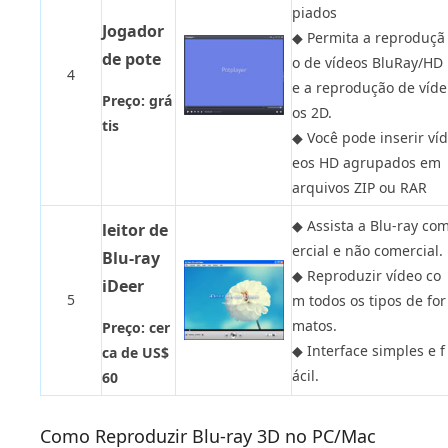
piados
Jogador
◆
Permita a reproduçã
de pote
o de vídeos BluRay/HD
4
e a reprodução de víde
Preço: grá
os 2D.
tis
◆
Você pode inserir víd
eos HD agrupados em
arquivos ZIP ou RAR
◆
Assista a Blu-ray co
leitor de
ercial e não comercial.
Blu-ray
◆
Reproduzir vídeo co
iDeer
5
m todos os tipos de for
matos.
Preço: cer
◆
Interface simples e f
ca de US$
ácil.
60
Como Reproduzir Blu-ray 3D no PC/Mac