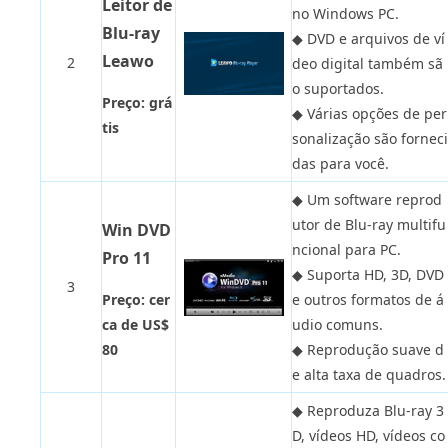
Leitor de
no Windows PC.
Blu-ray
◆
DVD e arquivos de ví
Leawo
2
deo digital também sã
o suportados.
Preço: grá
◆
Várias opções de per
tis
sonalização são forneci
das para você.
◆
Um software reprod
utor de Blu-ray multifu
Win DVD
ncional para PC.
Pro 11
◆
Suporta HD, 3D, DVD
3
Preço: cer
e outros formatos de á
ca de US$
udio comuns.
80
◆
Reprodução suave d
e alta taxa de quadros.
◆
Reproduza Blu-ray 3
D, vídeos HD, vídeos co