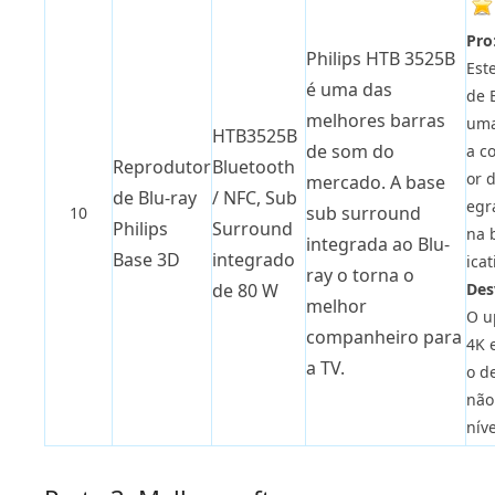
Pro
Philips HTB 3525B
Est
é uma das
de 
melhores barras
uma
HTB3525B
de som do
a c
Reprodutor
Bluetooth
or d
mercado. A base
de Blu-ray
/ NFC, Sub
egr
sub surround
10
Philips
Surround
na 
integrada ao Blu-
Base 3D
integrado
ica
ray o torna o
Des
de 80 W
melhor
O u
companheiro para
4K 
a TV.
o d
não
níve