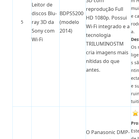
3D com
m H
Leitor de
mui
reprodução Full
discos Blu-
BDPS5200
e c
HD 1080p. Possui
ray 3D da
(modelo
5
rod
Wi-Fi integrado e a
Sony com
2014)
a.
tecnologia
Wi-Fi
Des
TRILUMINOSTM
Os 
cria imagens mais
lig
nítidas do que
s sã
antes.
nti
ect
e s
rui
tuit
Pro
Est
O Panasonic DMP-
de 