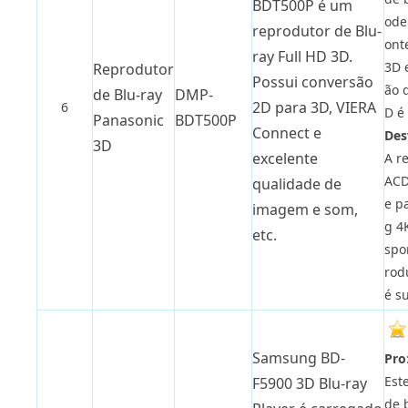
BDT500P é um
ode
reprodutor de Blu-
ont
ray Full HD 3D.
3D 
Reprodutor
Possui conversão
ão 
de Blu-ray
DMP-
2D para 3D, VIERA
6
D é 
Panasonic
BDT500P
Connect e
Des
3D
excelente
A r
ACD
qualidade de
e p
imagem e som,
g 4
etc.
spo
rod
é su
Samsung BD-
Pro
Est
F5900 3D Blu-ray
de 