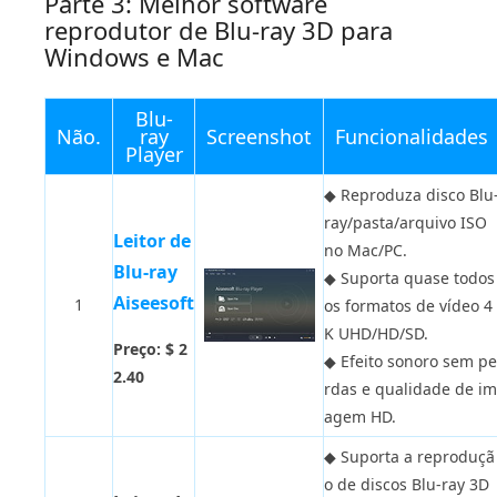
Parte 3: Melhor software
reprodutor de Blu-ray 3D para
Windows e Mac
Blu-
Não.
ray
Screenshot
Funcionalidades
Player
◆
Reproduza disco Blu
ray/pasta/arquivo ISO
Leitor de
no Mac/PC.
Blu-ray
◆
Suporta quase todos
Aiseesoft
1
os formatos de vídeo 4
K UHD/HD/SD.
Preço: $ 2
◆
Efeito sonoro sem pe
2.40
rdas e qualidade de im
agem HD.
◆
Suporta a reproduçã
o de discos Blu-ray 3D