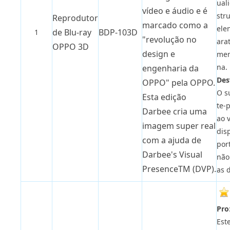
ual
vídeo e áudio e é
str
Reprodutor
marcado como a
ele
de Blu-ray
BDP-103D
1
"revolução no
ara
OPPO 3D
design e
men
na.
engenharia da
Des
OPPO" pela OPPO.
O s
Esta edição
te-
Darbee cria uma
ao 
imagem super real
dis
com a ajuda de
por
Darbee's Visual
não
PresenceTM (DVP).
as d
Pro
Est