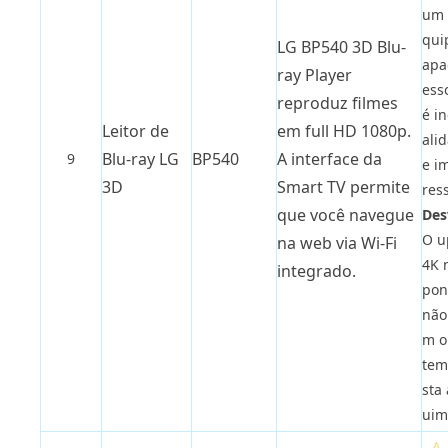
um 
qui
LG BP540 3D Blu-
apa
ray Player
ess
reproduz filmes
é in
Leitor de
em full HD 1080p.
ali
Blu-ray LG
BP540
A interface da
9
e i
3D
Smart TV permite
res
que você navegue
Des
O u
na web via Wi-Fi
4K 
integrado.
poní
não
m o
tem
sta 
uim